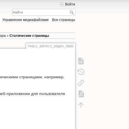
Войти
Управление медиафайлами
Все страницы
тора
»
Статические страницы
help:z_admin:z_pages_static
тическими страницами, например,
 веб-приложении для пользователя