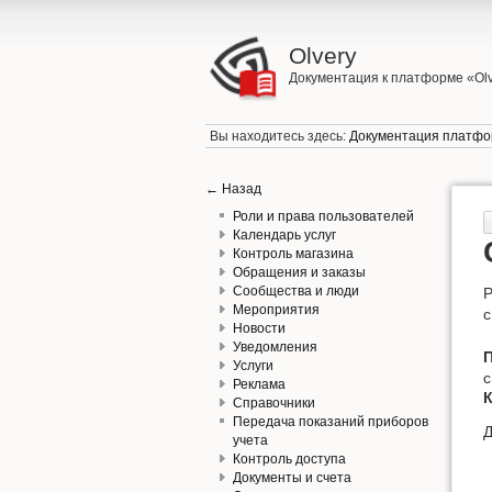
Olvery
Документация к платформе «Ol
Вы находитесь здесь:
Документация платфо
← Назад
Роли и права пользователей
Календарь услуг
Контроль магазина
Обращения и заказы
Сообщества и люди
Р
Мероприятия
с
Новости
Уведомления
Услуги
с
Реклама
К
Справочники
Передача показаний приборов
Д
учета
Контроль доступа
Документы и счета