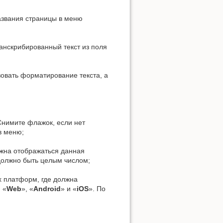
названия страницы в меню
анскрибированный текст из поля
зовать форматирование текста, а
Снимите флажок, если нет
в меню;
лжна отображаться данная
должно быть целым числом;
х платформ, где должна
 «
Web
», «
Android
» и «
iOS
». По