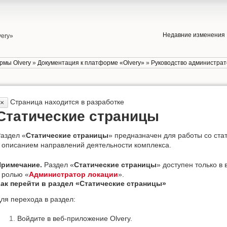
Недавние изменения
very»
рмы Olvery
»
Документация к платформе «Olvery»
»
Руководство администра
Страница находится в разработке
×
Статические страницы
аздел «
Статические страницы
» предназначен для работы со ста
 описанием направлений деятельности комплекса.
Примечание.
Раздел «
Статические страницы
» доступен только в
 ролью «
Администратор локации
».
ак перейти в раздел «Статические страницы»
ля перехода в раздел:
Войдите в веб-приложение Olvery.