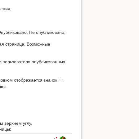
жения;
Опубликовано, Не опубликовано;
кая страница. Возможные
е пользователя опубликованных
оловком отображается значок
ию
».
ом верхнем углу.
аницы: