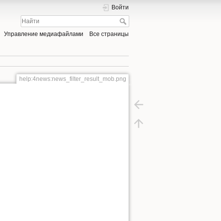
Войти
Управление медиафайлами
Все страницы
help:4news:news_filter_result_mob.png