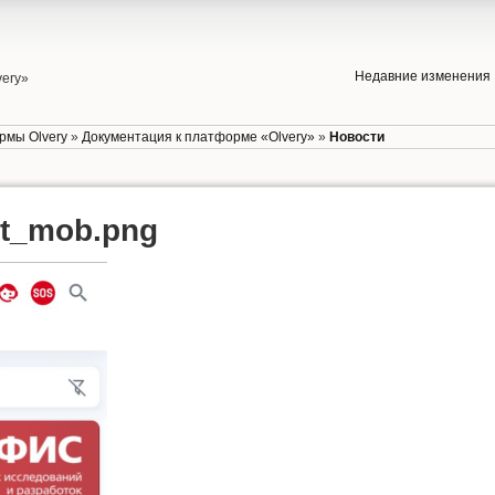
Недавние изменения
very»
рмы Olvery
»
Документация к платформе «Olvery»
»
Новости
lt_mob.png