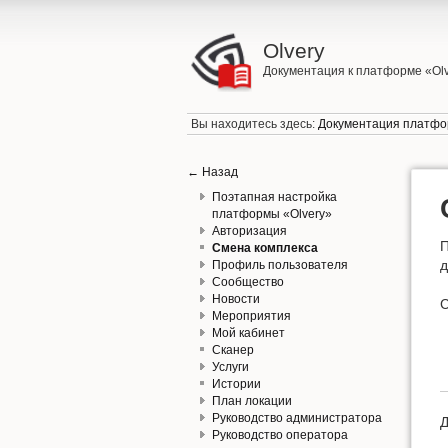
Olvery
Документация к платформе «Ol
Вы находитесь здесь:
Документация платфо
← Назад
Поэтапная настройка
платформы «Olvery»
Авторизация
Смена комплекса
д
Профиль пользователя
Сообщество
Новости
С
Мероприятия
Мой кабинет
Сканер
Услуги
Истории
План локации
Руководство администратора
Д
Руководство оператора